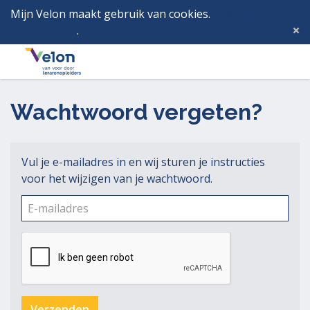
Mijn Velon maakt gebruik van cookies.
Lees hier wat
dat betekent
.
Deze melding verbergen
Menu
Inlog
Wachtwoord vergeten?
Vul je e-mailadres in en wij sturen je instructies
voor het wijzigen van je wachtwoord.
E-
mailadres
(verplicht)
Verzenden