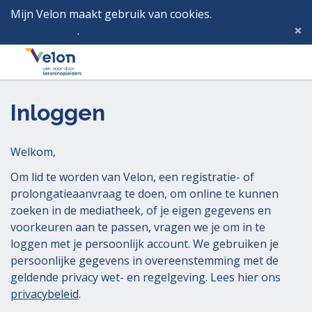
Mijn Velon maakt gebruik van cookies.
Lees hier wat
dat betekent
.
Deze melding verbergen
Menu
Inlog
Inloggen
Welkom,
Om lid te worden van Velon, een registratie- of
prolongatieaanvraag te doen, om online te kunnen
zoeken in de mediatheek, of je eigen gegevens en
voorkeuren aan te passen, vragen we je om in te
loggen met je persoonlijk account. We gebruiken je
persoonlijke gegevens in overeenstemming met de
geldende privacy wet- en regelgeving. Lees hier ons
privacybeleid
.