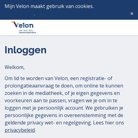
Mijn Velon maakt gebruik van cookies.
Lees hier wat
dat betekent
.
Deze melding verbergen
Menu
Inlog
Inloggen
Welkom,
Om lid te worden van Velon, een registratie- of
prolongatieaanvraag te doen, om online te kunnen
zoeken in de mediatheek, of je eigen gegevens en
voorkeuren aan te passen, vragen we je om in te
loggen met je persoonlijk account. We gebruiken je
persoonlijke gegevens in overeenstemming met de
geldende privacy wet- en regelgeving. Lees hier ons
privacybeleid
.