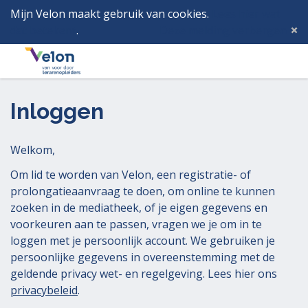
Mijn Velon maakt gebruik van cookies.
Lees hier wat
dat betekent
.
Deze melding verbergen
Menu
Inlog
Inloggen
Welkom,
Om lid te worden van Velon, een registratie- of
prolongatieaanvraag te doen, om online te kunnen
zoeken in de mediatheek, of je eigen gegevens en
voorkeuren aan te passen, vragen we je om in te
loggen met je persoonlijk account. We gebruiken je
persoonlijke gegevens in overeenstemming met de
geldende privacy wet- en regelgeving. Lees hier ons
privacybeleid
.