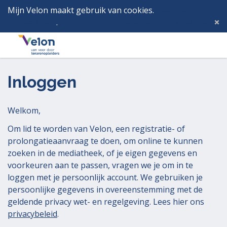
Mijn Velon maakt gebruik van cookies.
Lees hier wat
dat betekent
.
Deze melding verbergen
Menu
Inlog
Inloggen
Welkom,
Om lid te worden van Velon, een registratie- of
prolongatieaanvraag te doen, om online te kunnen
zoeken in de mediatheek, of je eigen gegevens en
voorkeuren aan te passen, vragen we je om in te
loggen met je persoonlijk account. We gebruiken je
persoonlijke gegevens in overeenstemming met de
geldende privacy wet- en regelgeving. Lees hier ons
privacybeleid
.