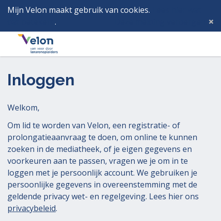
Mijn Velon maakt gebruik van cookies.
Lees hier wat
dat betekent
.
Deze melding verbergen
Menu
Inlog
Inloggen
Welkom,
Om lid te worden van Velon, een registratie- of
prolongatieaanvraag te doen, om online te kunnen
zoeken in de mediatheek, of je eigen gegevens en
voorkeuren aan te passen, vragen we je om in te
loggen met je persoonlijk account. We gebruiken je
persoonlijke gegevens in overeenstemming met de
geldende privacy wet- en regelgeving. Lees hier ons
privacybeleid
.