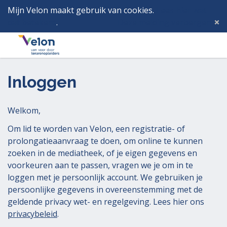
Mijn Velon maakt gebruik van cookies.
Lees hier wat
dat betekent
.
Deze melding verbergen
Menu
Inlog
Inloggen
Welkom,
Om lid te worden van Velon, een registratie- of
prolongatieaanvraag te doen, om online te kunnen
zoeken in de mediatheek, of je eigen gegevens en
voorkeuren aan te passen, vragen we je om in te
loggen met je persoonlijk account. We gebruiken je
persoonlijke gegevens in overeenstemming met de
geldende privacy wet- en regelgeving. Lees hier ons
privacybeleid
.