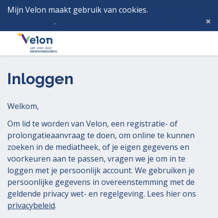
Mijn Velon maakt gebruik van cookies.
Lees hier wat
dat betekent
.
Deze melding verbergen
Menu
Inlog
Inloggen
Welkom,
Om lid te worden van Velon, een registratie- of
prolongatieaanvraag te doen, om online te kunnen
zoeken in de mediatheek, of je eigen gegevens en
voorkeuren aan te passen, vragen we je om in te
loggen met je persoonlijk account. We gebruiken je
persoonlijke gegevens in overeenstemming met de
geldende privacy wet- en regelgeving. Lees hier ons
privacybeleid
.