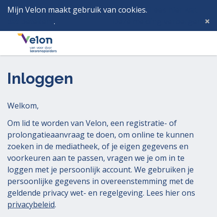
Mijn Velon maakt gebruik van cookies.
Lees hier wat
dat betekent
.
Deze melding verbergen
Menu
Inlog
Inloggen
Welkom,
Om lid te worden van Velon, een registratie- of
prolongatieaanvraag te doen, om online te kunnen
zoeken in de mediatheek, of je eigen gegevens en
voorkeuren aan te passen, vragen we je om in te
loggen met je persoonlijk account. We gebruiken je
persoonlijke gegevens in overeenstemming met de
geldende privacy wet- en regelgeving. Lees hier ons
privacybeleid
.