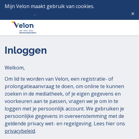
Mijn Velon maakt gebruik van cookies.
Lees hier wat
dat betekent
.
Deze melding verbergen
Menu
Inlog
Inloggen
Welkom,
Om lid te worden van Velon, een registratie- of
prolongatieaanvraag te doen, om online te kunnen
zoeken in de mediatheek, of je eigen gegevens en
voorkeuren aan te passen, vragen we je om in te
loggen met je persoonlijk account. We gebruiken je
persoonlijke gegevens in overeenstemming met de
geldende privacy wet- en regelgeving. Lees hier ons
privacybeleid
.