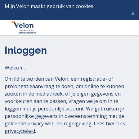
Mijn Velon maakt gebruik van cookies.
Lees hier wat
dat betekent
.
Deze melding verbergen
Menu
Inlog
Inloggen
Welkom,
Om lid te worden van Velon, een registratie- of
prolongatieaanvraag te doen, om online te kunnen
zoeken in de mediatheek, of je eigen gegevens en
voorkeuren aan te passen, vragen we je om in te
loggen met je persoonlijk account. We gebruiken je
persoonlijke gegevens in overeenstemming met de
geldende privacy wet- en regelgeving. Lees hier ons
privacybeleid
.