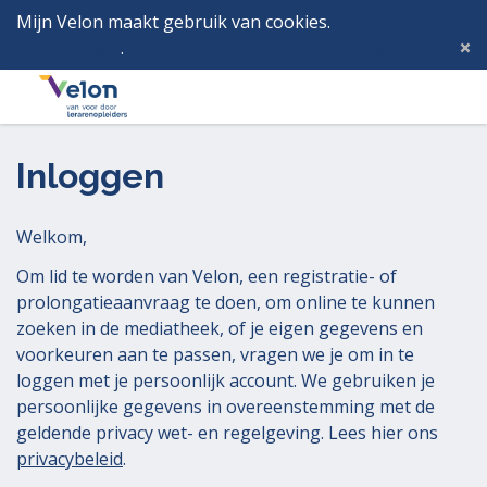
Mijn Velon maakt gebruik van cookies.
Lees hier wat
dat betekent
.
Deze melding verbergen
Menu
Inlog
Inloggen
Welkom,
Om lid te worden van Velon, een registratie- of
prolongatieaanvraag te doen, om online te kunnen
zoeken in de mediatheek, of je eigen gegevens en
voorkeuren aan te passen, vragen we je om in te
loggen met je persoonlijk account. We gebruiken je
persoonlijke gegevens in overeenstemming met de
geldende privacy wet- en regelgeving. Lees hier ons
privacybeleid
.