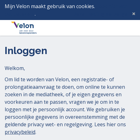
Mijn Velon maakt gebruik van cookies.
Lees hier wat
dat betekent
.
Deze melding verbergen
Menu
Inlog
Inloggen
Welkom,
Om lid te worden van Velon, een registratie- of
prolongatieaanvraag te doen, om online te kunnen
zoeken in de mediatheek, of je eigen gegevens en
voorkeuren aan te passen, vragen we je om in te
loggen met je persoonlijk account. We gebruiken je
persoonlijke gegevens in overeenstemming met de
geldende privacy wet- en regelgeving. Lees hier ons
privacybeleid
.