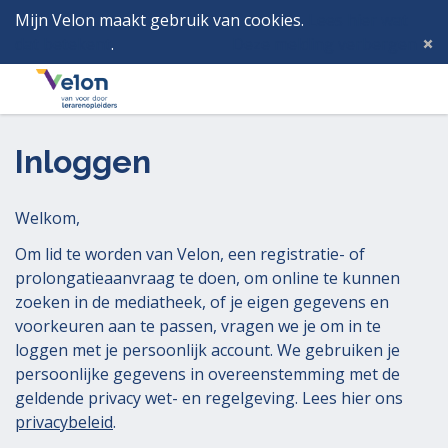
Mijn Velon maakt gebruik van cookies.
Lees hier wat
dat betekent
.
Deze melding verbergen
Menu
Inlog
Inloggen
Welkom,
Om lid te worden van Velon, een registratie- of
prolongatieaanvraag te doen, om online te kunnen
zoeken in de mediatheek, of je eigen gegevens en
voorkeuren aan te passen, vragen we je om in te
loggen met je persoonlijk account. We gebruiken je
persoonlijke gegevens in overeenstemming met de
geldende privacy wet- en regelgeving. Lees hier ons
privacybeleid
.