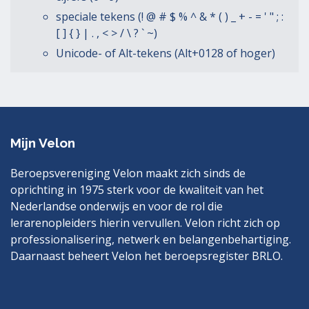
speciale tekens (! @ # $ % ^ & * ( ) _ + - = ' " ; :
[ ] { } | . , < > / \ ? ` ~)
Unicode- of Alt-tekens (Alt+0128 of hoger)
Mijn Velon
Beroepsvereniging Velon maakt zich sinds de
oprichting in 1975 sterk voor de kwaliteit van het
Nederlandse onderwijs en voor de rol die
lerarenopleiders hierin vervullen. Velon richt zich op
professionalisering, netwerk en belangenbehartiging.
Daarnaast beheert Velon het beroepsregister BRLO.
Bezoek
LinkedIn
ook