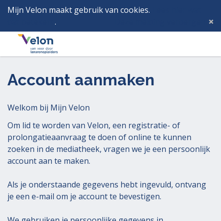
Mijn Velon maakt gebruik van cookies.
Lees hier wat
dat betekent
.
Deze melding verbergen
Menu
Inlog
Account aanmaken
Welkom bij Mijn Velon
Om lid te worden van Velon, een registratie- of
prolongatieaanvraag te doen of online te kunnen
zoeken in de mediatheek, vragen we je een persoonlijk
account aan te maken.
Als je onderstaande gegevens hebt ingevuld, ontvang
je een e-mail om je account te bevestigen.
We gebruiken je persoonlijke gegevens in