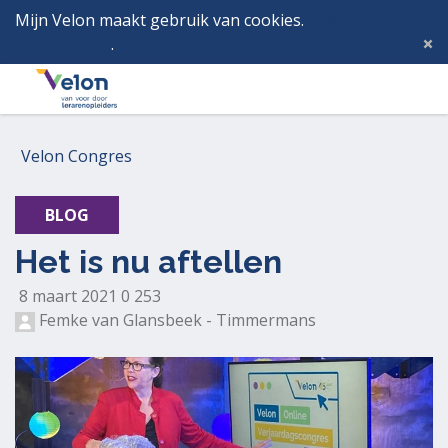
Mijn Velon maakt gebruik van cookies.
Lees hier wat
dat betekent
.
Deze melding verbergen
Menu
Inlog
Velon Congres
BLOG
Het is nu aftellen
G
G
2
8 maart 2021
0
253
e
e
5
Femke van Glansbeek - Timmermans
p
e
3
l
n
k
a
r
e
a
e
e
t
a
r