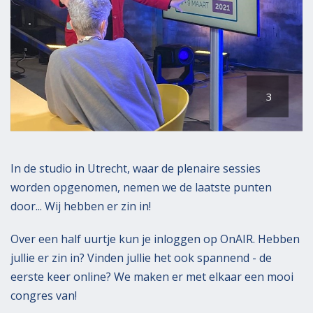
s
c
b
t
t
e
o
i
k
p
e
e
8
s
k
m
e
3
a
n
a
r
t
In de studio in Utrecht, waar de plenaire sessies
2
worden opgenomen, nemen we de laatste punten
0
door... Wij hebben er zin in!
2
1
Over een half uurtje kun je inloggen op OnAIR. Hebben
jullie er zin in? Vinden jullie het ook spannend - de
eerste keer online? We maken er met elkaar een mooi
congres van!