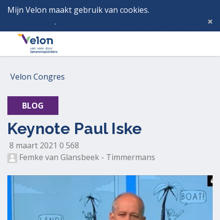
Mijn Velon maakt gebruik van cookies.
Lees hier wat
dat betekent
.
Deze melding verbergen
Menu
Inlog
Velon Congres
BLOG
Keynote Paul Iske
G
G
5
8 maart 2021
0
568
e
e
6
Femke van Glansbeek - Timmermans
p
e
8
l
n
k
a
r
e
a
e
e
t
a
r