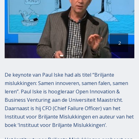
s
c
b
t
t
e
o
i
k
p
e
e
8
s
k
m
e
2
a
n
a
r
t
De keynote van Paul Iske had als titel “Briljante
2
mislukkingen: Samen innoveren, samen falen, samen
0
leren”. Paul Iske is hoogleraar Open Innovation &
2
Business Venturing aan de Universiteit Maastricht.
1
Daarnaast is hij CFO (Chief Failure Officer) van het
Instituut voor Briljante Mislukkingen en auteur van het
boek ‘Instituut voor Briljante Mislukkingen’.