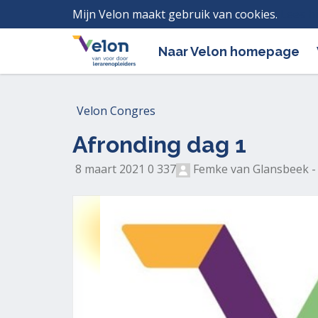
Mijn Velon maakt gebruik van cookies.
Lees h
Naar Velon homepage
Velon Congres
Afronding dag 1
G
G
3
8 maart 2021
0
337
Femke van Glansbeek 
e
e
3
p
e
7
l
n
k
a
r
e
a
e
e
t
a
r
s
c
b
t
t
e