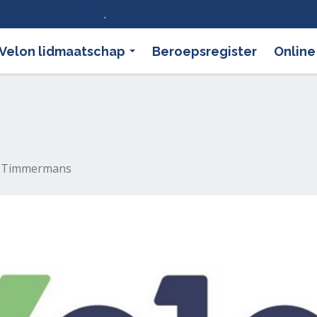
ier wat dat betekent
.
Velon lidmaatschap
Beroepsregister
Online
- Timmermans