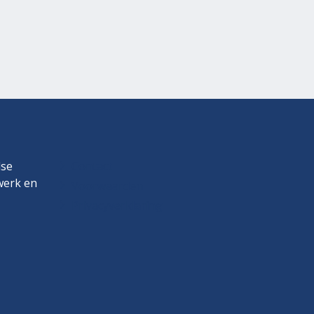
dse
Contact
twerk en
Voorwaarden
Privacyverklaring