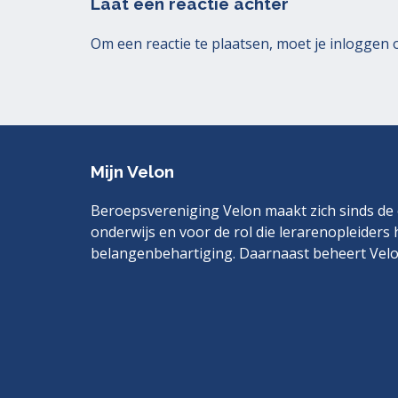
Laat een reactie achter
Om een reactie te plaatsen, moet je
inloggen
Mijn Velon
Beroepsvereniging Velon maakt zich sinds de o
onderwijs en voor de rol die lerarenopleiders 
belangenbehartiging. Daarnaast beheert Velo
Bezoek
LinkedIn
ook
eens