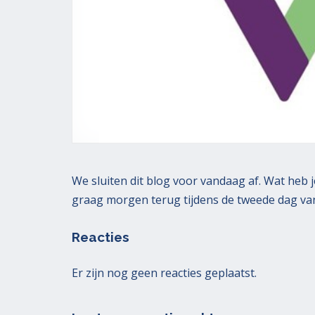
o
i
k
p
e
e
8
s
k
m
e
a
n
a
r
t
2
0
2
We sluiten dit blog voor vandaag af. Wat heb 
1
graag morgen terug tijdens de tweede dag van
Reacties
Er zijn nog geen reacties geplaatst.