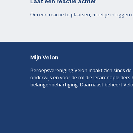
Laat een reactie achter
Om een reactie te plaatsen, moet je
inloggen
Mijn Velon
Beroepsvereniging Velon maakt zich sinds de o
onderwijs en voor de rol die lerarenopleiders 
belangenbehartiging. Daarnaast beheert Velo
Bezoek
LinkedIn
ook
eens