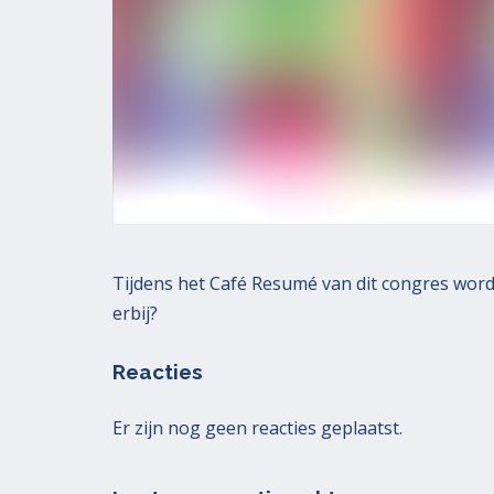
o
i
k
p
e
e
9
s
k
m
e
a
n
a
r
t
2
0
2
Tijdens het Café Resumé van dit congres wordt
1
erbij?
Reacties
Er zijn nog geen reacties geplaatst.