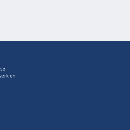
dse
Contact
twerk en
Voorwaarden
Privacyverklaring