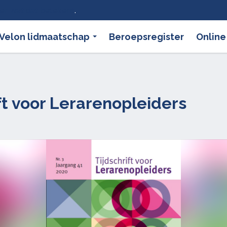
ier wat dat betekent
.
Velon lidmaatschap
Beroepsregister
Online
ift voor Lerarenopleiders