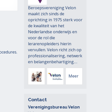
Beroepsvereniging Velon
maakt zich sinds de
oprichting in 1975 sterk voor
de kwaliteit van het
Nederlandse onderwijs en
voor de rol die
lerarenopleiders hierin
vervullen. Velon richt zich op
ocedures.
professionalisering, netwerk
en belangenbehartiging.…
Velon
Velon
Meer
-
-
Contact
Verenigingsbureau Velon
Werksessies
Webinar