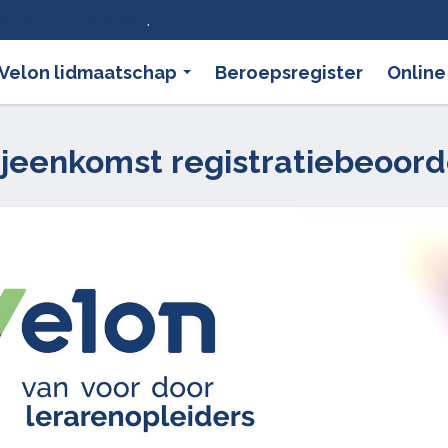
ier wat dat betekent
.
Velon lidmaatschap
Beroepsregister
Online
bijeenkomst registratiebeoord