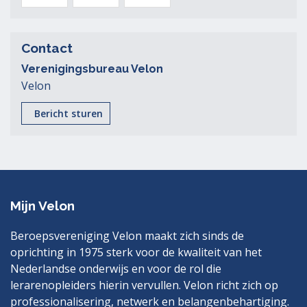
-
-
Contact
Verenigingsbureau Velon
Webinar
2024-
Velon
Bericht sturen
-
01-
2023-
26
11-
-
Mijn Velon
Beroepsvereniging Velon maakt zich sinds de
28
bijeenkomst
oprichting in 1975 sterk voor de kwaliteit van het
Nederlandse onderwijs en voor de rol die
lerarenopleiders hierin vervullen. Velon richt zich op
-
registratiebeoordelaars
professionalisering, netwerk en belangenbehartiging.