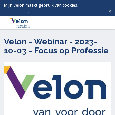
Mijn Velon maakt gebruik van cookies.
Lees hier wat
dat betekent
.
Deze melding verbergen
Menu
Inlog
Velon - Webinar - 2023-
10-03 - Focus op Professie