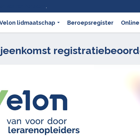
ier wat dat betekent
.
Velon lidmaatschap
Beroepsregister
Online
bijeenkomst registratiebeoord