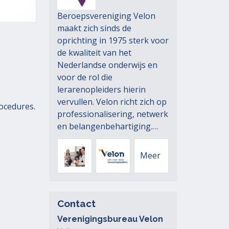
Beroepsvereniging Velon
maakt zich sinds de
oprichting in 1975 sterk voor
de kwaliteit van het
Nederlandse onderwijs en
voor de rol die
lerarenopleiders hierin
vervullen. Velon richt zich op
ocedures.
professionalisering, netwerk
en belangenbehartiging.…
Velon
Velon
Meer
-
-
Contact
Verenigingsbureau Velon
Werksessies
Webinar