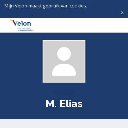
Mijn Velon maakt gebruik van cookies.
Lees hier wat
dat betekent
.
Deze melding verbergen
Menu
Inlog
Profielen
M. Elias