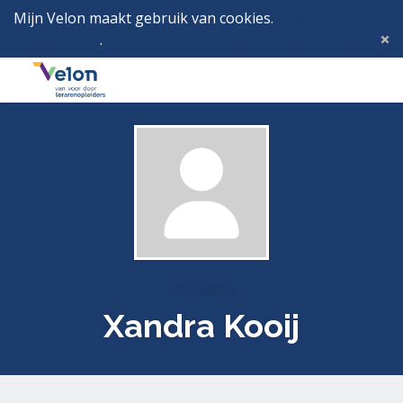
Mijn Velon maakt gebruik van cookies.
Lees hier wat
dat betekent
.
Deze melding verbergen
Menu
Inlog
Profielen
Xandra Kooij