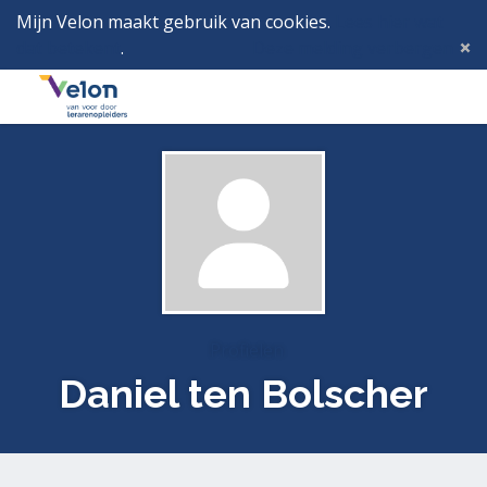
Mijn Velon maakt gebruik van cookies.
Lees hier wat
dat betekent
.
Deze melding verbergen
Menu
Inlog
Profielen
Daniel ten Bolscher