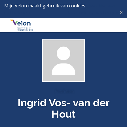
Mijn Velon maakt gebruik van cookies.
Lees hier wat
dat betekent
.
Deze melding verbergen
Menu
Inlog
Profielen
Ingrid Vos- van der
Hout