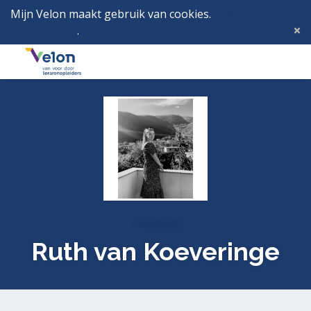
Mijn Velon maakt gebruik van cookies.
Lees hier wat
dat betekent
.
Deze melding verbergen
Menu
Inlog
Profielen
Ruth van Koeveringe