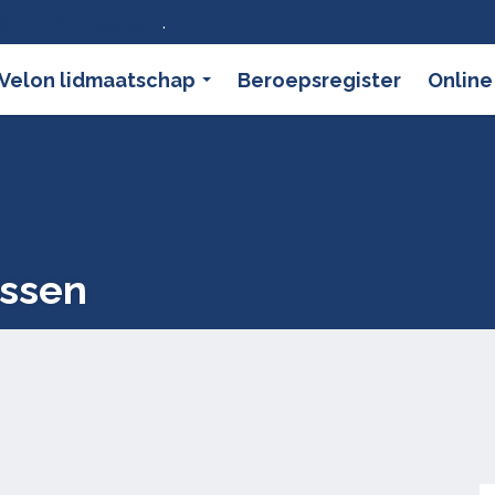
ier wat dat betekent
.
Velon lidmaatschap
Beroepsregister
Online
rssen