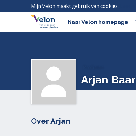
Mijn Velon maakt gebruik van cookies.
Lees h
Naar Velon homepage
Profielen
Arjan Baa
Over Arjan