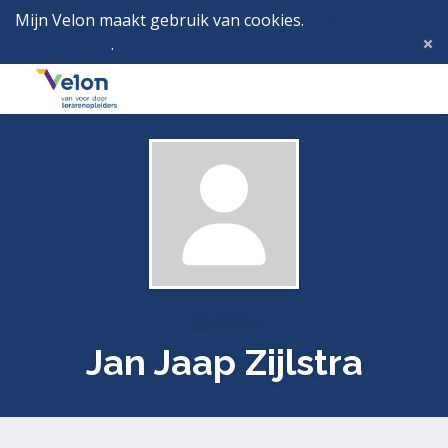
Mijn Velon maakt gebruik van cookies.
Lees hier wat
dat betekent
.
Deze melding verbergen
Menu
Inlog
Profielen
Jan Jaap Zijlstra