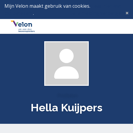
Mijn Velon maakt gebruik van cookies.
Lees hier wat
dat betekent
.
Deze melding verbergen
Menu
Inlog
Profielen
Hella Kuijpers