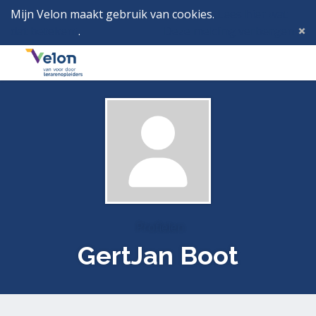
Mijn Velon maakt gebruik van cookies.
Lees hier wat
dat betekent
.
Deze melding verbergen
Menu
Inlog
Profielen
GertJan Boot