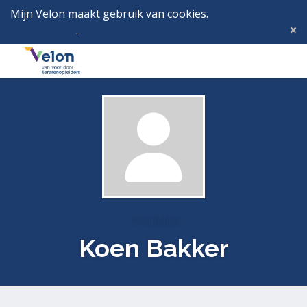
Mijn Velon maakt gebruik van cookies.
Lees hier wat
dat betekent
.
Deze melding verbergen
Menu
Inlog
Profielen
Koen Bakker