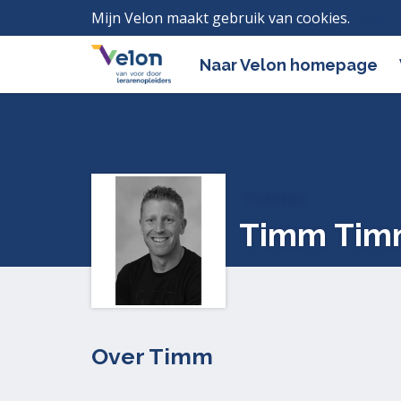
Mijn Velon maakt gebruik van cookies.
Lees h
Naar Velon homepage
Profielen
Timm Tim
Over Timm