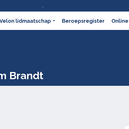
ier wat dat betekent
.
Velon lidmaatschap
Beroepsregister
Online
m Brandt