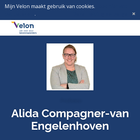
Mijn Velon maakt gebruik van cookies.
Lees hier wat
dat betekent
.
Deze melding verbergen
Menu
Inlog
Profielen
Alida Compagner-van
Engelenhoven