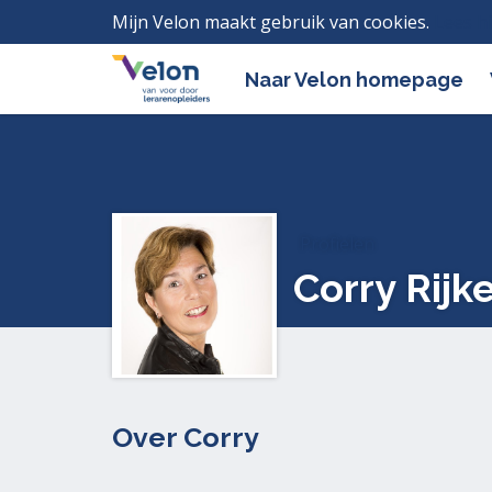
Mijn Velon maakt gebruik van cookies.
Lees h
Naar Velon homepage
Profielen
Corry Rijk
Over Corry