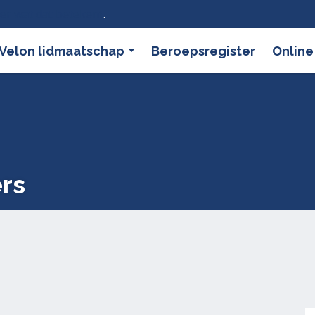
ier wat dat betekent
.
Velon lidmaatschap
Beroepsregister
Online
ers