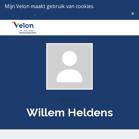
Mijn Velon maakt gebruik van cookies.
Lees hier wat
dat betekent
.
Deze melding verbergen
Menu
Inlog
Profielen
Willem Heldens