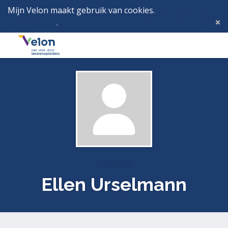
Mijn Velon maakt gebruik van cookies.
Lees hier wat
dat betekent
.
Deze melding verbergen
Menu
Inlog
Profielen
Ellen Urselmann