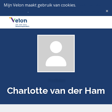
Mijn Velon maakt gebruik van cookies.
Lees hier wat
dat betekent
.
Deze melding verbergen
Menu
Inlog
Profielen
Charlotte van der Ham