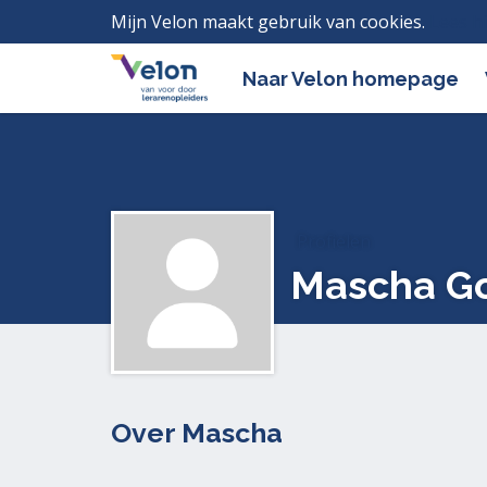
Mijn Velon maakt gebruik van cookies.
Lees h
Naar Velon homepage
Profielen
Mascha Go
Over Mascha