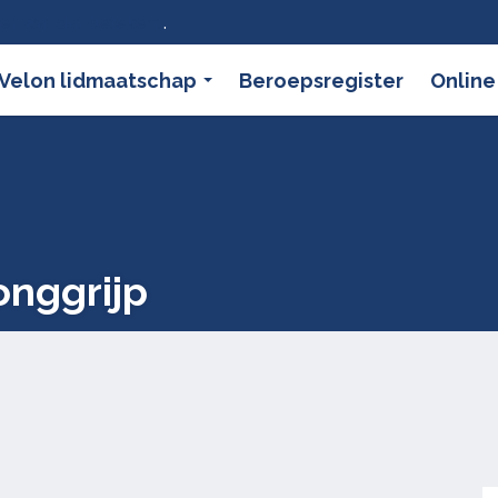
ier wat dat betekent
.
Velon lidmaatschap
Beroepsregister
Online
nggrijp