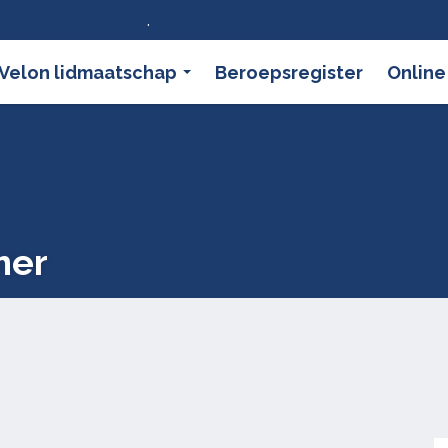
ier wat dat betekent
.
Velon lidmaatschap
Beroepsregister
Online
mer