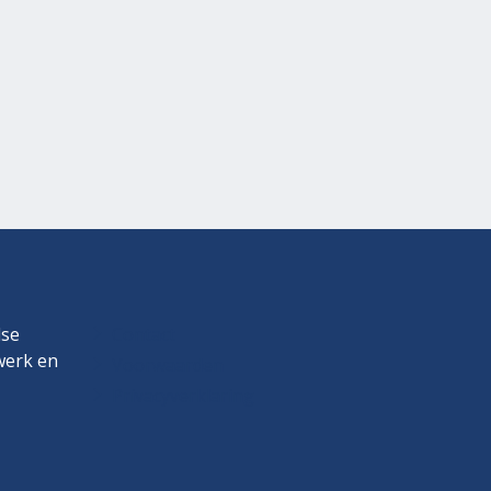
dse
Contact
twerk en
Voorwaarden
Privacyverklaring