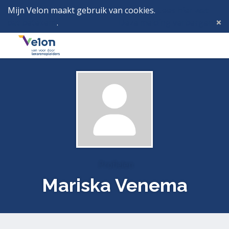
Mijn Velon maakt gebruik van cookies.
Lees hier wat
dat betekent
.
Deze melding verbergen
Menu
Inlog
Profielen
Mariska Venema