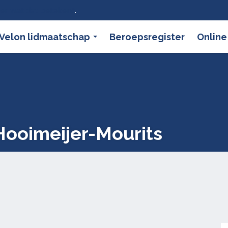
ier wat dat betekent
.
Velon lidmaatschap
Beroepsregister
Online
Hooimeijer-Mourits