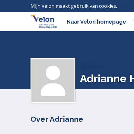
Mijn Velon maakt gebruik van cookies.
Lees h
Naar Velon homepage
Profielen
Adrianne 
Over Adrianne