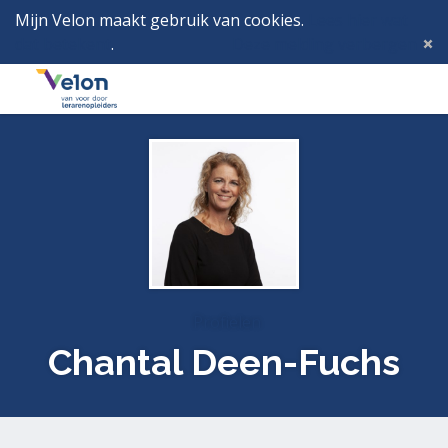
Mijn Velon maakt gebruik van cookies.
Lees hier wat
dat betekent
.
Deze melding verbergen
Menu
Inlog
Profielen
Chantal Deen-Fuchs