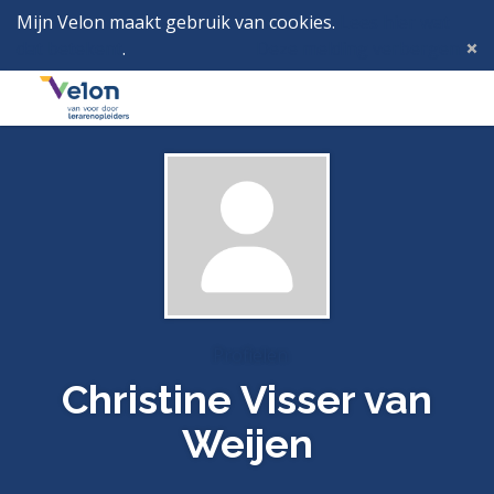
Mijn Velon maakt gebruik van cookies.
Lees hier wat
dat betekent
.
Deze melding verbergen
Menu
Inlog
Profielen
Christine Visser van
Weijen