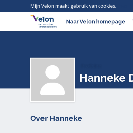
Mijn Velon maakt gebruik van cookies.
Lees h
Naar Velon homepage
Profielen
Hanneke D
Over Hanneke