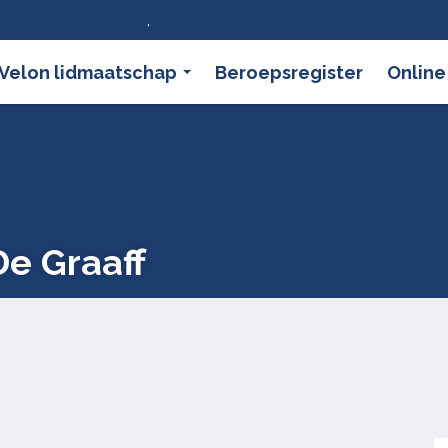
ier wat dat betekent
.
Velon lidmaatschap
Beroepsregister
Online
e Graaff