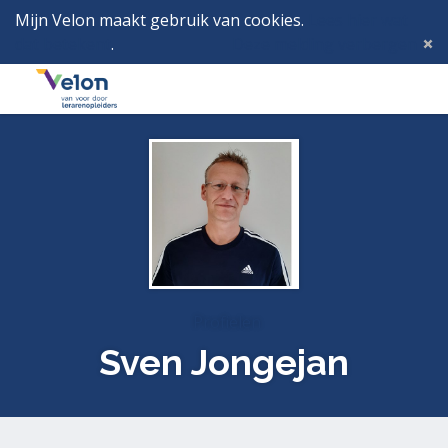
Mijn Velon maakt gebruik van cookies.
Lees hier wat
dat betekent
.
Deze melding verbergen
Menu
Inlog
Profielen
Sven Jongejan