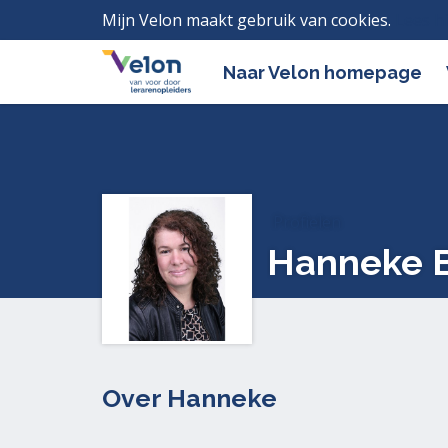
Mijn Velon maakt gebruik van cookies.
Lees h
Naar Velon homepage
Profielen
Hanneke B
Over Hanneke