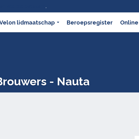
ier wat dat betekent
.
Velon lidmaatschap
Beroepsregister
Online
rouwers - Nauta