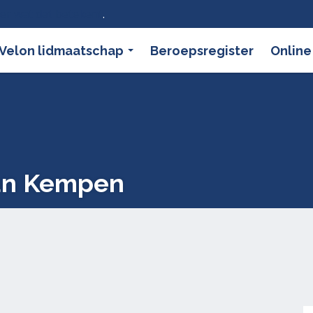
ier wat dat betekent
.
Velon lidmaatschap
Beroepsregister
Online
an Kempen