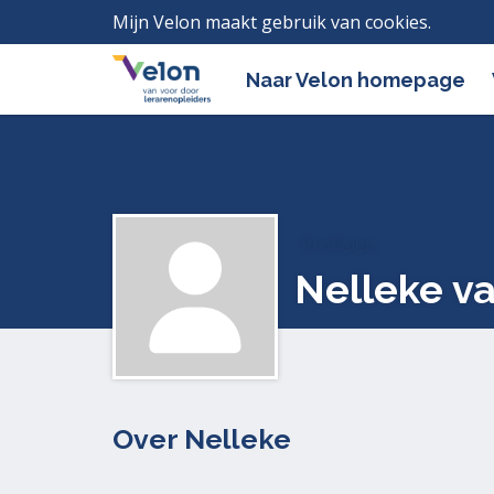
Mijn Velon maakt gebruik van cookies.
Lees h
Naar Velon homepage
Profielen
Nelleke v
Over Nelleke