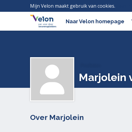
Mijn Velon maakt gebruik van cookies.
Lees h
Naar Velon homepage
Profielen
Marjolein 
Over Marjolein