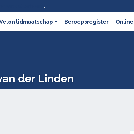
ier wat dat betekent
.
Velon lidmaatschap
Beroepsregister
Online
van der Linden