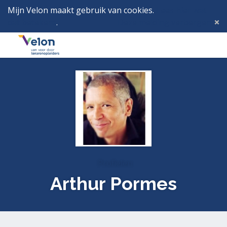
Mijn Velon maakt gebruik van cookies.
Lees hier wat
dat betekent
.
Deze melding verbergen
Menu
Inlog
Profielen
Arthur Pormes